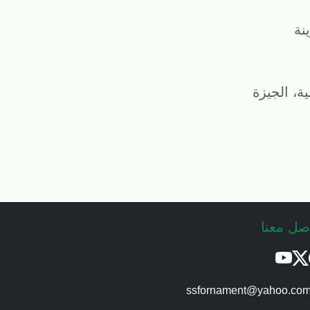
نة
ة، الجيزة
صل معنا