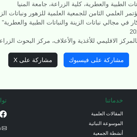
اتات الطبية والعطرية، كلية الزراعة، جامعة المنيا
مر العلمي الثامن للجمعية العلمية للزهور ونباتات الزي
تكار في مجالي نباتات الزينة والنباتات الطبية والعطرية"
لمركز الاقليمي للأغذية والأعلاف، مركز البحوث الزراعي
مشاركة على فيسبوك
مشاركة على X
خدماتنا
توا
المقالات العلمية
الموسوعة النباتية
ssfornament@yahoo.com
أنشطة الجمعية